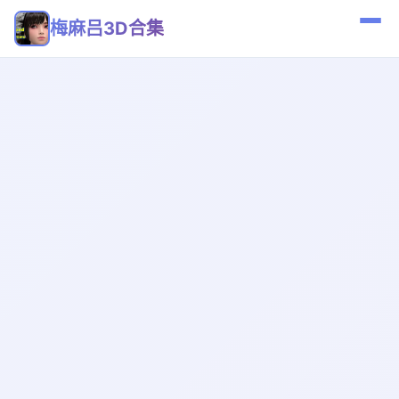
梅麻吕3D合集