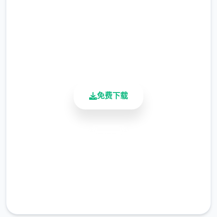
2.3M+
总下载量
4.9/5
用户评分
900K+
活跃用户
免费下载
安全下载
高速安装
完全免费
客服支持