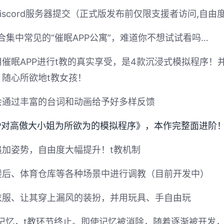
scord服务器提交（正式版发布前仅限支援者访问,自由度
合集中常见的“催眠APP公寓”，难道你不想试试看吗…
催眠APP进行t教的真实享受，是4款沉浸式模拟程序！
随心所欲地t教女孩！
会通过丰富的台词和动画给予好多样反馈
P对高傲大小姐为所欲为的模拟程序》，本作完整面进阶
加姿势，自由度大幅提升！t教机制
楼后、体育仓库等各种场景中进行调教（目前开发中）
衣服、让其穿上漏风的装扮，并用玩具、手自由玩
记忆，t教环节终止。即使记忆被消除，随着逐渐被开发