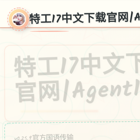
特工17中文下载官网|Ag
工1
网|Agent
v0.25.9,官方国语传输