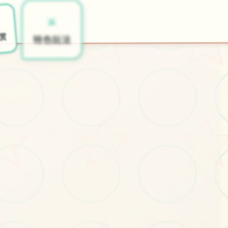
🎹
⚔️
开始游戏
特色玩法
欣赏