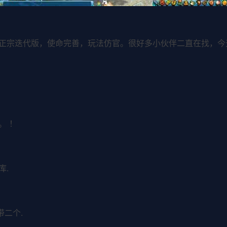
正宗迭代版，使命完善，玩法仿官。很好多小伙伴二直在找，今
。 ！
库.
带二个.