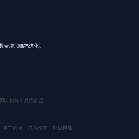
式数量增加赐福进化。
领取.积分可兑换商品
镰，自在心袁，进阶沙暴，超级神柚