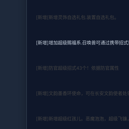
[新增[新增灵饰自选礼包.装置自选礼包。
[新增]增加超级赐福系.召唤兽可通过携带招
[新增]防官超级招式43个！依据防官属性
[新增]文韵墨香环使命，可在长安文韵使者处
[新增]新增超级红孩儿。恶魔泡泡，超级飞