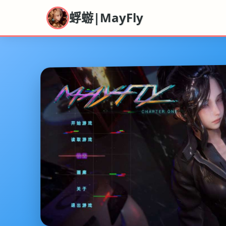
蜉蝣|MayFly