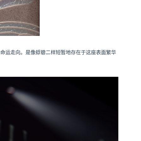
的命运走向。是像蜉蝣二样短暂地存在于这座表面繁华