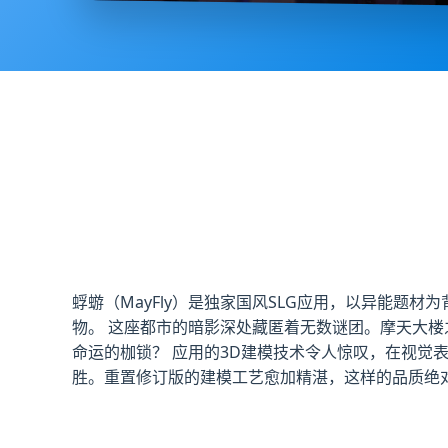
蜉蝣（MayFly）是独家国风SLG应用，以异能题
物。 这座都市的暗影深处藏匿着无数谜团。摩天大
命运的枷锁？ 应用的3D建模技术令人惊叹，在视觉
胜。重置修订版的建模工艺愈加精湛，这样的品质绝