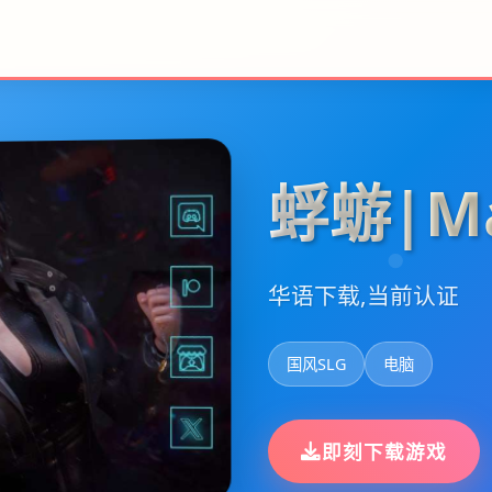
蜉蝣|Ma
华语下载,当前认证
国风SLG
电脑
即刻下载游戏