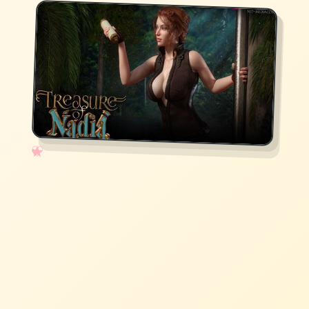
✧
♡
★
♥