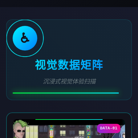
♿
视觉数据矩阵
沉浸式视觉体验扫描
DATA-01