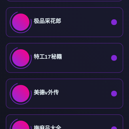
极品采花郎
特工17秘籍
美德v外传
梅麻吕大全