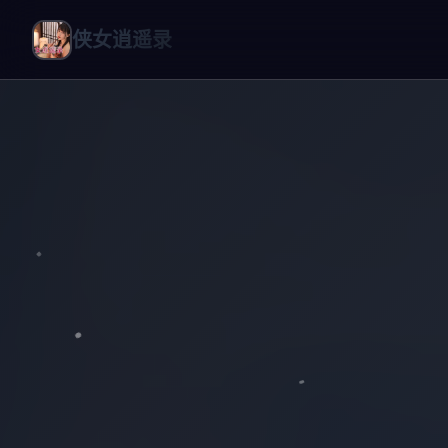
侠女逍遥录