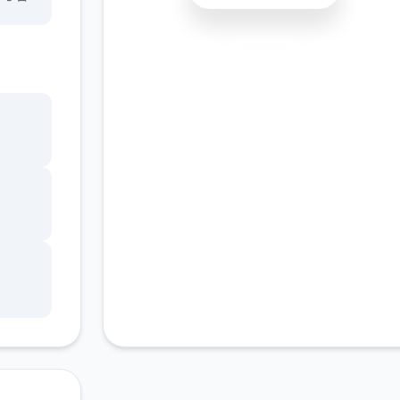
安全下载
高速安装
完全免费
客服支持
；
插小
个个
-----
-