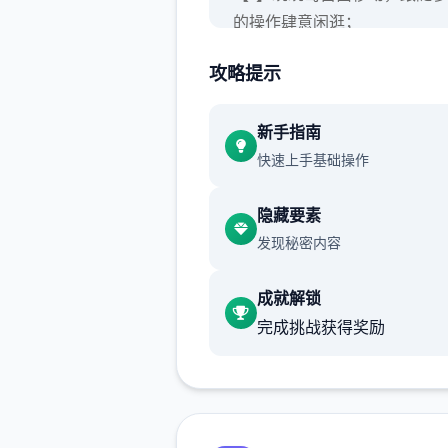
的操作肆意闲逛；
攻略提示
新手指南
快速上手基础操作
隐藏要素
【2】钓鱼、拾荒等日常玩法
发现秘密内容
【3】逐个个传说流程中都穿
竞技，给参与者解闷；
成就解锁
完成挑战获得奖励
【4】丰富的动态CG动画，逐
细节动感数个足；
------------------------------
------------------------------