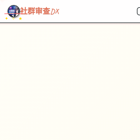
~~~
★
♡
✦
✧
♥
~
→
↗
社群审查DX
✦ ✧ ★