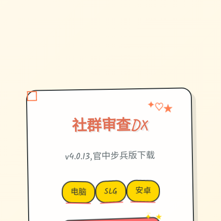
✦
★
♡
社群审查DX
v4.0.13,官中步兵版下载
安卓
SLG
电脑
→
✦ ★